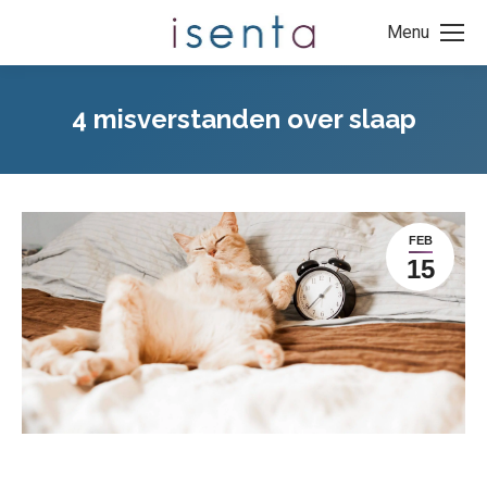
Menu
4 misverstanden over slaap
FEB
15