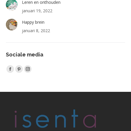
Leren en onthouden
januari 19, 2022
Happy brein
januari 8, 2022
Sociale media
Vind ons op:
Facebook
Pinterest
Instagram
page
page
page
opens
opens
opens
in
in
in
new
new
new
window
window
window