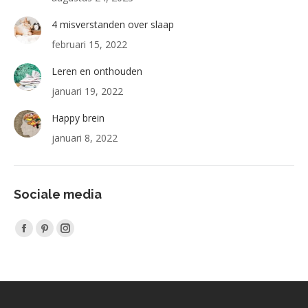
4 misverstanden over slaap
februari 15, 2022
Leren en onthouden
januari 19, 2022
Happy brein
januari 8, 2022
Sociale media
Vind ons op:
Facebook
Pinterest
Instagram
page
page
page
opens
opens
opens
in
in
in
new
new
new