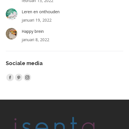
februari 15, 2022
Leren en onthouden
januari 19, 2022
Happy brein
januari 8, 2022
Sociale media
Vind ons op:
Facebook
Pinterest
Instagram
page
page
page
opens
opens
opens
in
in
in
new
new
new
window
window
window