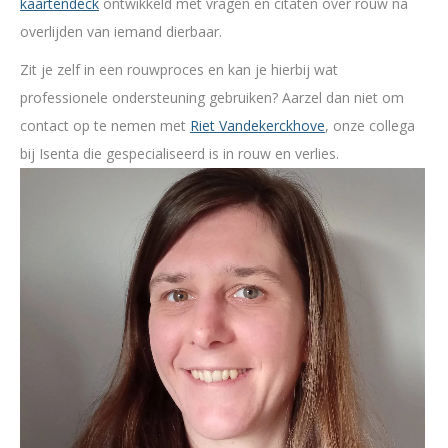
kaartendeck
ontwikkeld met vragen en citaten over rouw na
overlijden van iemand dierbaar.
Zit je zelf in een rouwproces en kan je hierbij wat
professionele ondersteuning gebruiken? Aarzel dan niet om
contact op te nemen met
Riet Vandekerckhove
, onze collega
bij Isenta die gespecialiseerd is in rouw en verlies.